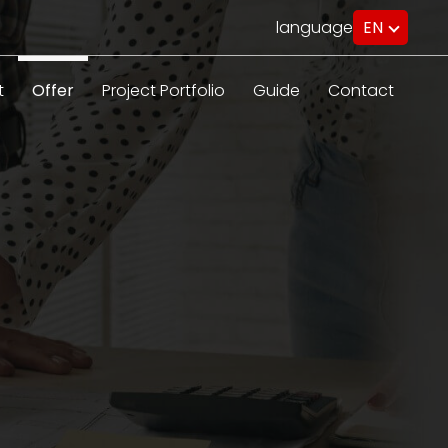
language
EN
PL
RU
DE
t
Offer
Project Portfolio
Guide
Contact